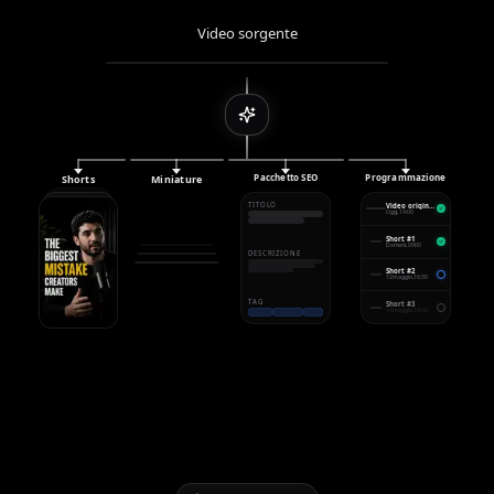
Video sorgente
Pacchetto SEO
Programmazione
Shorts
Miniature
TITOLO
Video originale
Oggi, 14:00
Short #1
Domani, 09:00
DESCRIZIONE
Short #2
12 maggio, 16:30
TAG
Short #3
14 maggio, 18:00