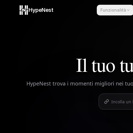
Skip to content
HypeNest
Funzionalità
Il tuo t
HypeNest trova i momenti migliori nei tuoi