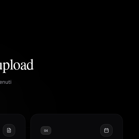
 upload
enuti
04