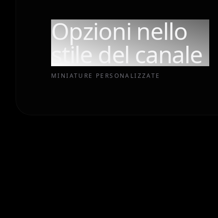
Opzioni nello
stile del canale
MINIATURE PERSONALIZZATE