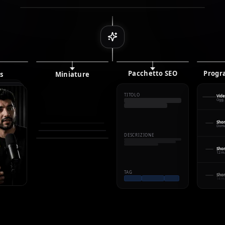
Pacchetto SEO
Progr
s
Miniature
TITOLO
Vide
Oggi,
Shor
Doma
DESCRIZIONE
Shor
12 ma
TAG
Shor
14 ma