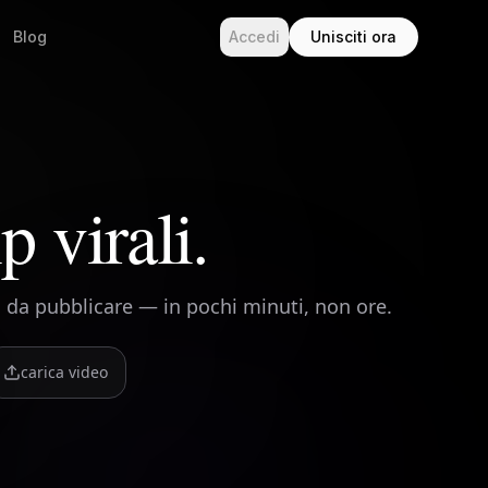
Blog
Accedi
Unisciti ora
p virali.
i da pubblicare — in pochi minuti, non ore.
carica video