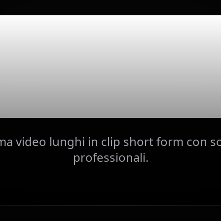
enti gene
con AI
a video lunghi in clip short form con so
professionali.