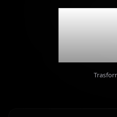
Mom
Trasform