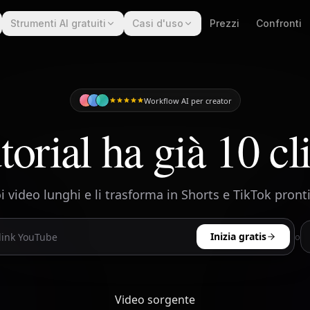
Strumenti AI gratuiti
Casi d'uso
Prezzi
Confronti
Workflow AI per creator
utorial ha già 10 cli
 video lunghi e li trasforma in Shorts e TikTok pront
Inizia gratis
o
Video sorgente