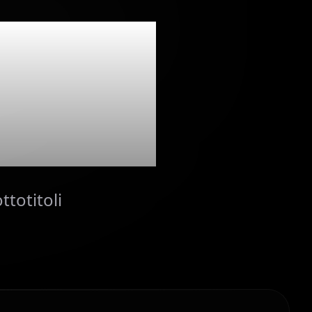
rati
ttotitoli