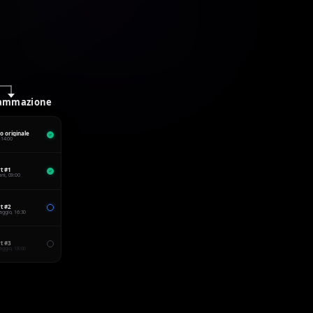
ammazione
o originale
 14:00
t #1
ni, 09:00
t #2
ggio, 16:30
t #3
ggio, 18:00