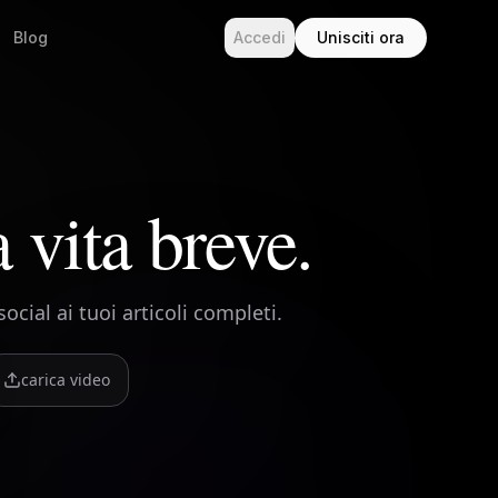
Blog
Accedi
Unisciti ora
 vita breve.
ocial ai tuoi articoli completi.
carica video