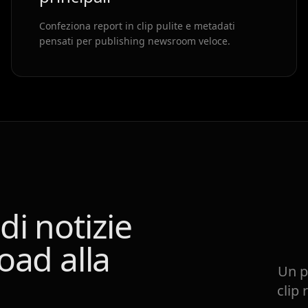
Confeziona report in clip pulite e metadati
pensati per publishing newsroom veloce.
i notizie
oad alla
Un p
clip 