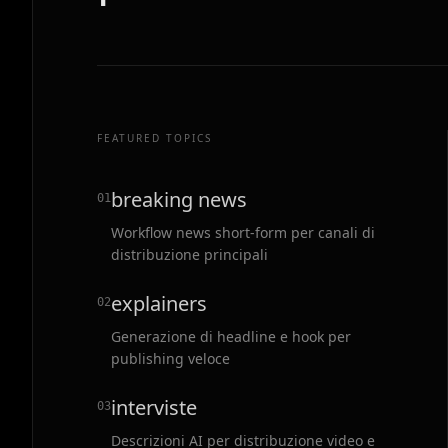
FEATURED TOPICS
breaking news
0
1
Workflow news short-form per canali di
distribuzione principali
explainers
0
2
Generazione di headline e hook per
publishing veloce
interviste
0
3
Descrizioni AI per distribuzione video e