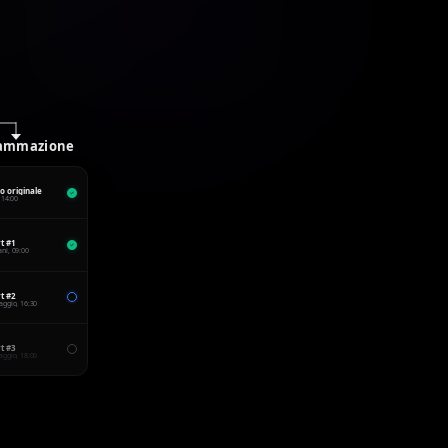
ammazione
o originale
 14:00
t #1
ni, 09:00
t #2
ggio, 16:30
t #3
ggio, 18:00