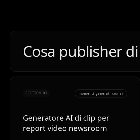
Cosa publisher di
SECTION 0
1
momenti generati con ai
Generatore AI di clip per
report video newsroom