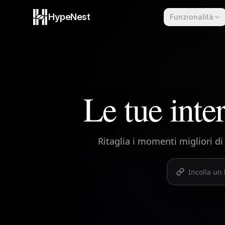
Skip to content
HypeNest
Funzionalità
Le tue inte
Ritaglia i momenti migliori di 