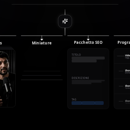
Pacchetto SEO
Progr
s
Miniature
TITOLO
Vide
Oggi,
Shor
Doma
DESCRIZIONE
Shor
12 ma
TAG
Shor
14 ma