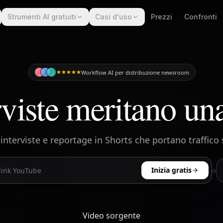
Strumenti AI gratuiti
Casi d'uso
Prezzi
Confronti
Workflow AI per distribuzione newsroom
rviste meritano una
interviste e reportage in Shorts che portano traffico s
Inizia gratis
o
Video sorgente