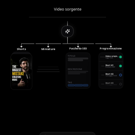
Video sorgente
Pacchetto SEO
Programmazione
Shorts
Miniature
TITOLO
Video originale
Oggi, 14:00
Short #1
Domani, 09:00
DESCRIZIONE
Short #2
12 maggio, 16:30
TAG
Short #3
14 maggio, 18:00