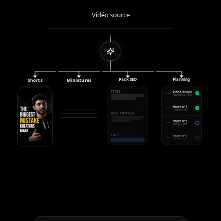
Vidéo source
Pack SEO
Planning
Shorts
Miniatures
TITRE
Vidéo originale
Aujourd'hui, 14:00
Short n°1
Demain, 09:00
DESCRIPTION
Short n°2
12 mai, 16:30
TAGS
Short n°3
14 mai, 18:00