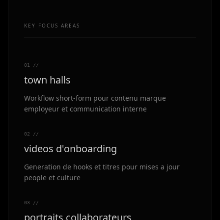
KEY FOCUS AREAS
0
1
//
town halls
Workflow short-form pour contenu marque
employeur et communication interne
0
2
//
videos d'onboarding
Generation de hooks et titres pour mises a jour
people et culture
0
3
//
portraits collaborateurs