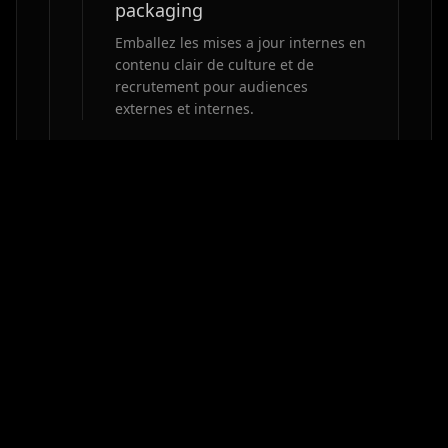
packaging
Emballez les mises a jour internes en
contenu clair de culture et de
recrutement pour audiences
externes et internes.
Start
STEP
3
Planifier et publier
Verifiez tout et publiez directement
sur YouTube et TikTok.
OUTILS, GUIDES ET USE CASES RELIES
POUR LES RH ET COMMUNICATION
INTERNE