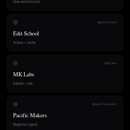
One-word brand
@editschool
Edit School
Action + niche
@mklabs
MK Labs
Initials + lab
@pacificmakers
Pacific Makers
Regional signal