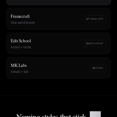
Framecraft
@framecraft
One-word brand
Edit School
@editschool
Action + niche
MK Labs
@mklabs
Initials + lab
Naming styles that stick.
Not