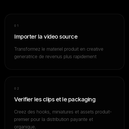
0
1
Importer la video source
Transformez le materiel produit en creative
generatrice de revenus plus rapidement
0
2
Verifier les clips et le packaging
Creez des hooks, miniatures et assets produit-
premier pour la distribution payante et
organique.