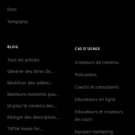
Docs
Templates
BLOG
CAS D'USAGE
Tous les articles
Createurs de contenu
Générer des titres de
Podcasters
vidéos de qualité
Réutiliser des vidéos
Coachs et consultants
YouTube pour TikTok
Meilleurs moments pour
Educateurs en ligne
publier (Shorts & TikTok)
IA pour le contenu des
Educateurs et createurs
médias sociaux
Rédiger des descriptions
de cours
de vidéos
TikTok Hooks for
Equipes marketing