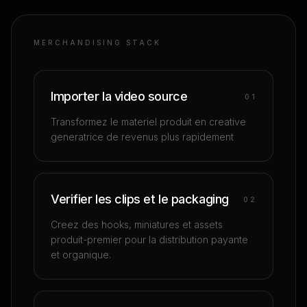
MERCHANDISING STACK
Importer la video source
0
1
Transformez le materiel produit en creative
generatrice de revenus plus rapidement
Verifier les clips et le packaging
0
2
Creez des hooks, miniatures et assets
produit-premier pour la distribution payante
et organique.