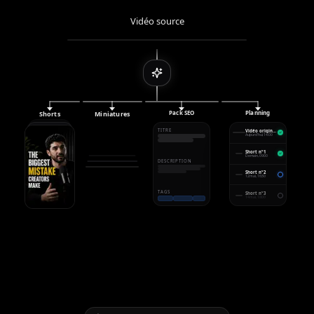
Vidéo source
Pack SEO
Planning
Shorts
Miniatures
TITRE
Vidéo originale
Aujourd'hui, 14:00
Short n°1
Demain, 09:00
DESCRIPTION
Short n°2
12 mai, 16:30
TAGS
Short n°3
14 mai, 18:00