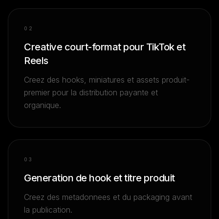
0
2
Creative court-format pour TikTok et
Reels
Creez des hooks, miniatures et assets produit-
premier pour la distribution payante et
organique.
0
3
Generation de hook et titre produit
Creez des metadonnees et du packaging avant
la publication.